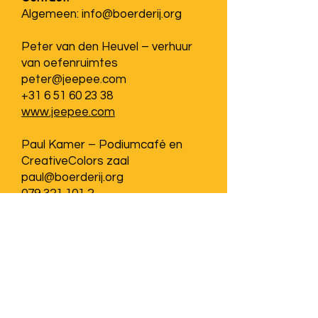
Algemeen:
info@boerderij.org
Peter van den Heuvel – verhuur
van oefenruimtes
peter@jeepee.com
+31 6 51 60 23 38
www.jeepee.com
Paul Kamer – Podiumcafé en
CreativeColors zaal
paul@boerderij.org
079 321 101 2
Maartje Dekker – educatie en
projectontwikkeling
educatie@boerderij.org