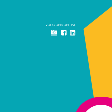
VOLG ONS ONLINE


