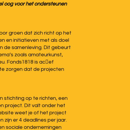
eel oog voor het ondersteunen
or groen dat zich richt op het
 en initiatieven met als doel
n de samenleving. Dit gebeurt
hema’s zoals amateurkunst,
ieu. Fonds1818 is ac􀆟ef
te zorgen dat de projecten
 stichting op te richten, een
 project. Dit valt onder het
ebsite weet je of het project
ijn er 4 deadlines per jaar.
n en sociale ondernemingen